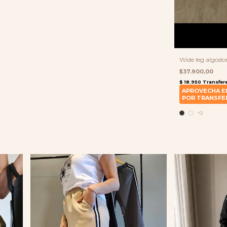
Wide leg algodon
$37.900,00
+2