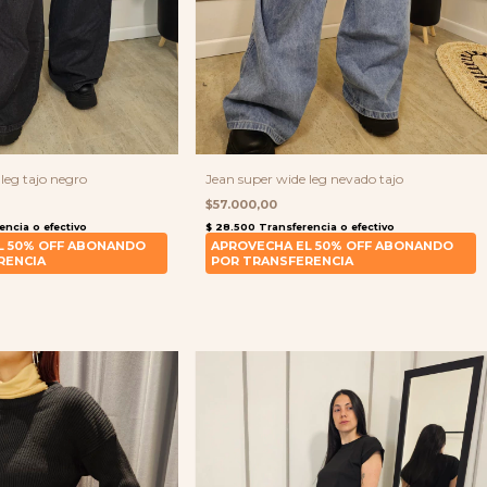
leg tajo negro
Jean super wide leg nevado tajo
$57.000,00