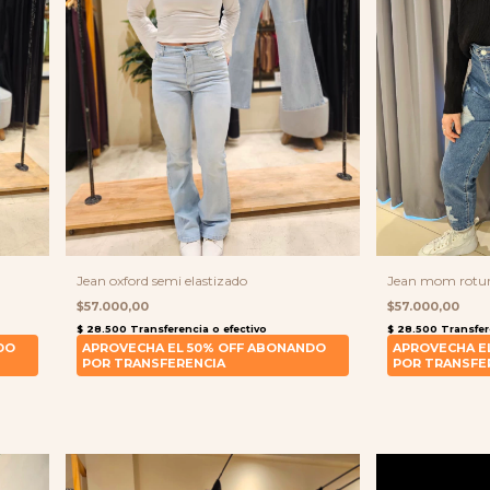
Jean oxford semi elastizado
Jean mom rotur
$57.000,00
$57.000,00