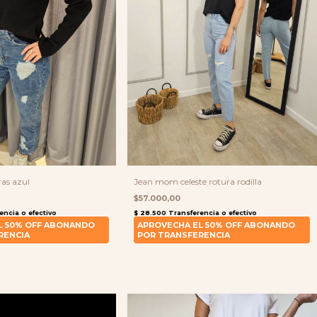
as azul
Jean mom celeste rotura rodilla
$57.000,00