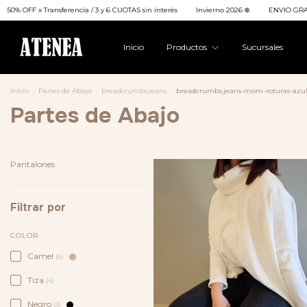
y 6 CUOTAS sin interés
Invierno 2026 ❄️
ENVIO GRATIS a todo el país en compras 
Inicio
Productos
Sucursales
Inicio
.
Partes de Abajo
.
breadcrumbs.jeans
.
breadcrumbs.jeans-mom-roturas-azu
Partes de Abajo
Pantalones
Filtrar por
COLOR
Camel
(6)
Tiza
(4)
Negro
(3)