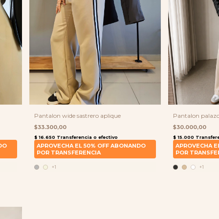
Pantalon wide sastrero aplique
Pantalon palazo
$33.300,00
$30.000,00
+1
+1