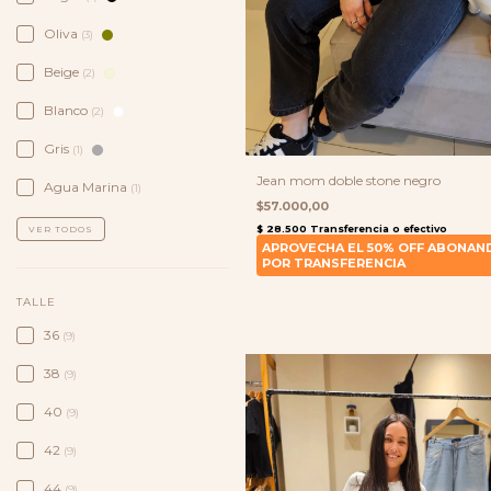
Oliva
(3)
Beige
(2)
Blanco
(2)
Gris
(1)
Jean mom doble stone negro
Agua Marina
(1)
$57.000,00
VER TODOS
TALLE
36
(9)
38
(9)
40
(9)
42
(9)
44
(9)