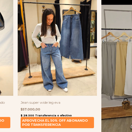
ado
Jean super wide leg eva
$57.000,00