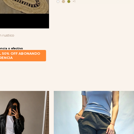
+1
 rustico