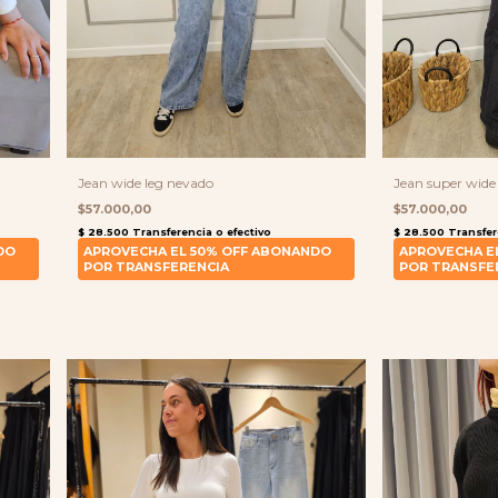
Jean wide leg nevado
Jean super wide 
$57.000,00
$57.000,00