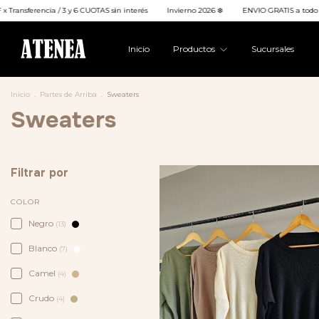
 6 CUOTAS sin interés
Invierno 2026 ❄️
ENVIO GRATIS a todo el país en compras 
Inicio
Productos
Sucursales
Inicio
.
Partes de Arriba
.
Sweaters
Sweaters
Filtrar por
COLOR
Negro
(13)
Blanco
(7)
Camel
(4)
Crudo
(4)