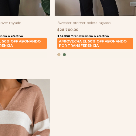
 over rayado
Sweater bremer polera rayado
$28.700,00