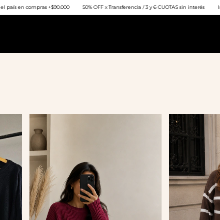
+$90.000
50% OFF x Transferencia / 3 y 6 CUOTAS sin interés
Invierno 2026 ❄️