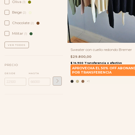
Oliva
(3)
Beige
(2)
Chocolate
(2)
Militar
(1)
VER TODOS
Sweater con cuello redondo Bremer
$29.800,00
PRECIO
DESDE
HASTA
+1