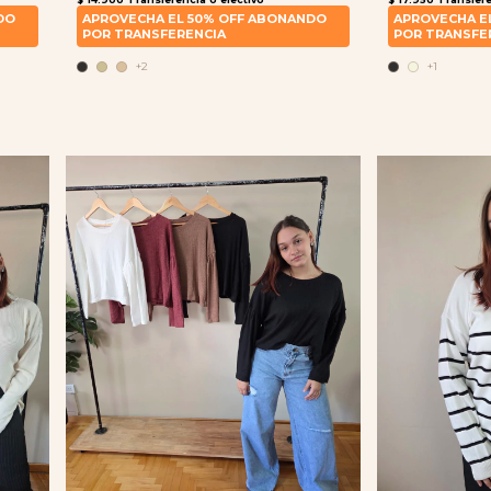
+2
+1