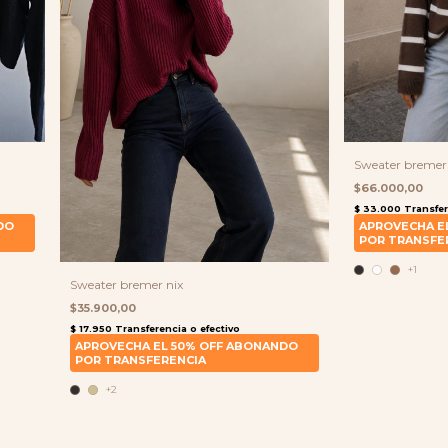
Sweater bremer 
$66.000,00
+1
Sweater bremer nix
$35.900,00
+2