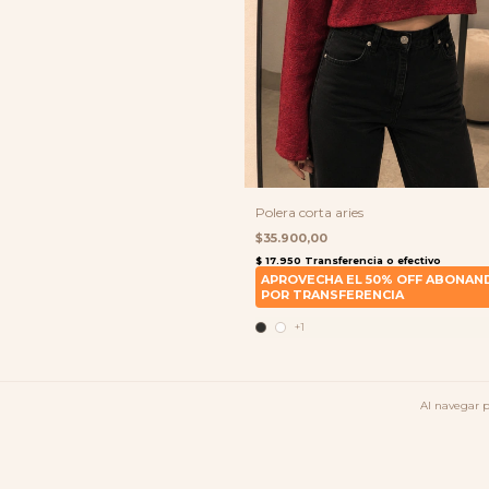
Polera corta aries
$35.900,00
+1
Al navegar p