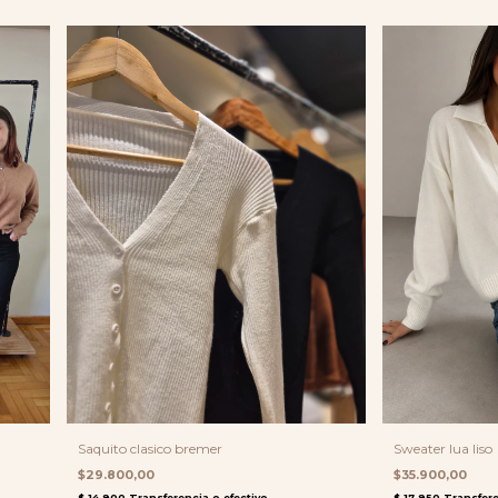
Saquito clasico bremer
Sweater lua liso
$29.800,00
$35.900,00