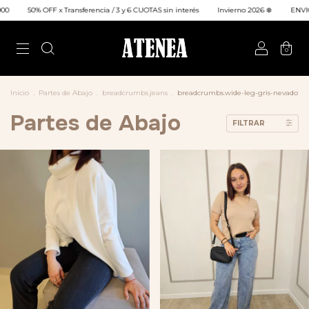
 x Transferencia / 3 y 6 CUOTAS sin interés
Invierno 2026 ❄️
ENVIO GRATIS a todo
0
Inicio
.
Partes de Abajo
.
breadcrumbs.jeans
.
breadcrumbs.wide-leg-gris-nevado
Partes de Abajo
FILTRAR