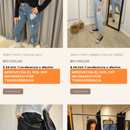
Jean mom roturas azul
Jean mom celeste rotura rodilla
$57.000,00
$57.000,00
COMPRAR
COMPRAR