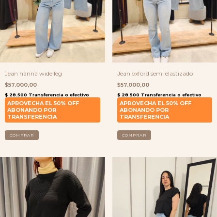
Jean hanna wide leg
Jean oxford semi elastizado
$57.000,00
$57.000,00
COMPRAR
COMPRAR