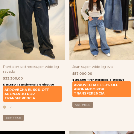
Pantalon sastrero super wide leg
Jean super wide leg eva
rayado
$57.000,00
$33.300,00
COMPRAR
+2
COMPRAR