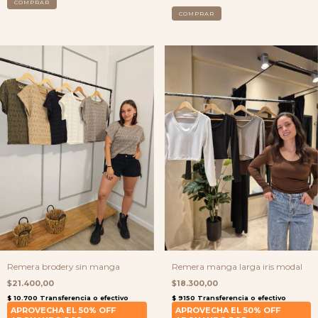
COMPRAR
COMPRAR
Remera brodery sin manga
Remera manga larga iris modal
$21.400,00
$18.300,00