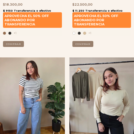
$18.300,00
$22.500,00
+1
+1
COMPRAR
COMPRAR