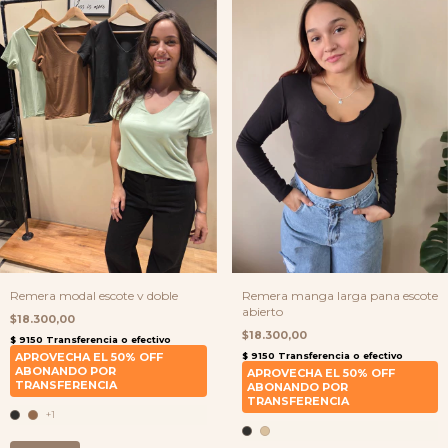
Remera modal escote v doble
Remera manga larga pana escote
abierto
$18.300,00
$18.300,00
+1