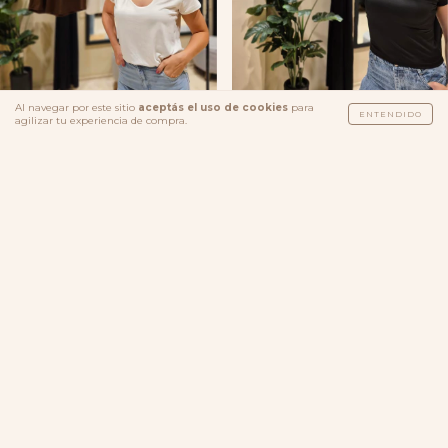
Al navegar por este sitio
aceptás el uso de cookies
para
ENTENDIDO
agilizar tu experiencia de compra.
Remera iris escote V
Polera manga corta modal iris
$18.300,00
$18.300,00
+1
+1
COMPRAR
COMPRAR